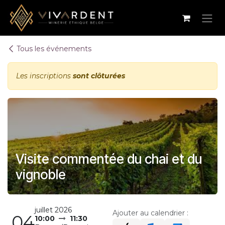
Se rendre au contenu
Tous les événements
Les inscriptions
sont clôturées
Visite commentée du chai et du
vignoble
juillet 2026
Ajouter au calendrier :
04
10:00
11:30