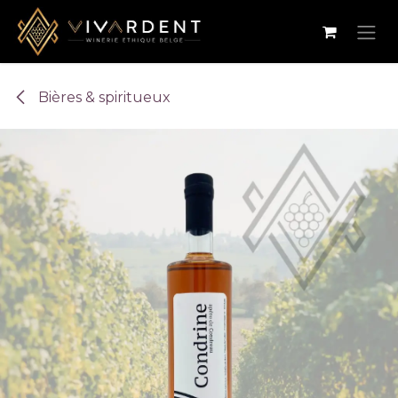
Se rendre au contenu
Bières & spiritueux