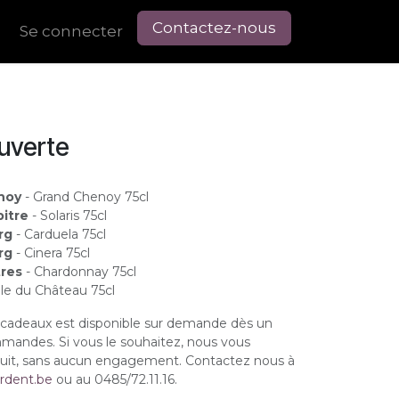
Contactez-nous
Se connecter
uverte
noy
- Grand Chenoy 75cl
itre
- Solaris 75cl
rg
- Carduela 75cl
rg
- Cinera 75cl
tres
- Chardonnay 75cl
lle du Château 75cl
is cadeaux est disponible sur demande dès un
andes. Si vous le souhaitez, nous vous
tuit, sans aucun engagement. Contactez nous à
rdent.be
ou au 0485/72.11.16.