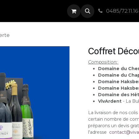
Boutique
Événements
Contact
0485/72.11.16
erte
Coffret Déco
Composition:
Domaine du Che
Domaine du Chap
Domaine Haksbe
Domaine Haksbe
Domaine des Hê
VivArdent
- La Bu
La livraison de nos col
certain nombre de comm
préparons un devis gra
l'adresse
contact@viva