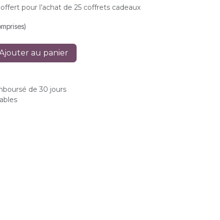
ffert pour l’achat de 25 coffrets cadeaux
omprises)
Ajouter au panier
emboursé de 30 jours
rables