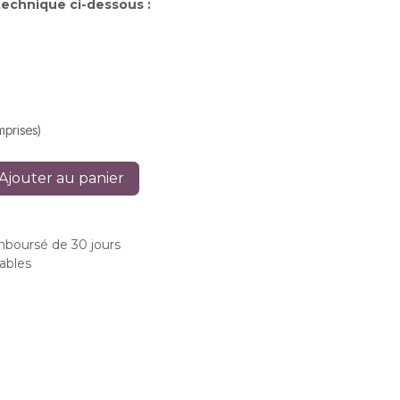
technique ci-dessous :
mprises)
Ajouter au panier
emboursé de 30 jours
rables