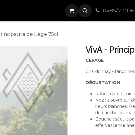
Boutique
Événements
Contact
0485/72.11.16
Principauté de Liège 75cl
VivA - Princi
CÉPAGE
Chardonnay - Pinot noi
DÉGUSTATION
Robe : doré lumin
Nez : s’ouvre sur 
fleurs blanches. P
de brioche, d’amand
Bouche : séduit par
effervescence fine