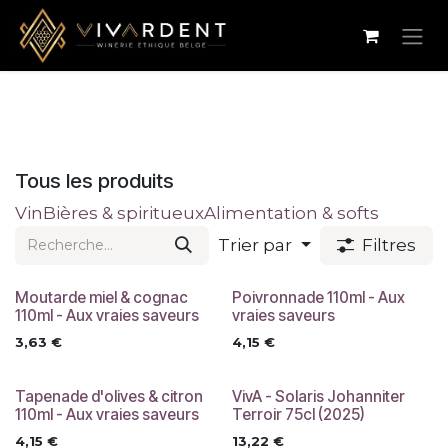
Se rendre au contenu
Tous les produits
Vin
Bières & spiritueux
Alimentation & softs
Trier par
Filtres
Moutarde miel & cognac
Poivronnade 110ml - Aux
110ml - Aux vraies saveurs
vraies saveurs
3,63
€
4,15
€
Tapenade d'olives & citron
VivA - Solaris Johanniter
110ml - Aux vraies saveurs
Terroir 75cl (2025)
4,15
€
13,22
€