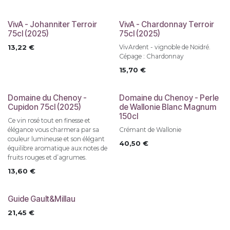
VivA - Johanniter Terroir
VivA - Chardonnay Terroir
75cl (2025)
75cl (2025)
13,22
€
VivArdent - vignoble de Noidré.
Cépage : Chardonnay
15,70
€
Domaine du Chenoy -
Domaine du Chenoy - Perle
Cupidon 75cl (2025)
de Wallonie Blanc Magnum
150cl
Ce vin rosé tout en finesse et
élégance vous charmera par sa
Crémant de Wallonie
couleur lumineuse et son élégant
40,50
€
équilibre aromatique aux notes de
fruits rouges et d’agrumes.
13,60
€
Guide Gault&Millau
21,45
€